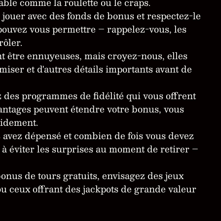
able comme la roulette ou le craps.
jouer avec des fonds de bonus et respectez-le
 pouvez vous permettre – rappelez-vous, les
rôler.
nt être ennuyeuses, mais croyez-nous, elles
ser et d'autres détails importants avant de
ez des programmes de fidélité qui vous offrent
vantages peuvent étendre votre bonus, vous
pidement.
s avez dépensé et combien de fois vous devez
t à éviter les surprises au moment de retirer –
bonus de tours gratuits, envisagez des jeux
 ou ceux offrant des jackpots de grande valeur