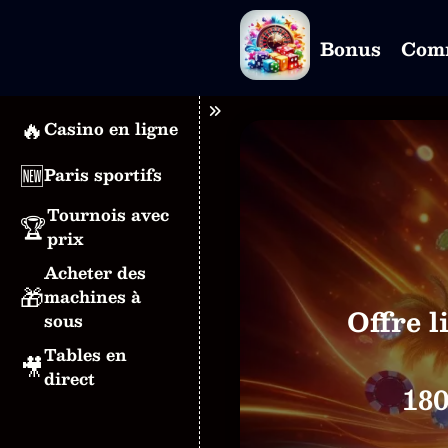
Bonus
Comm
🔥
Casino en ligne
🆕
Paris sportifs
Tournois avec
🏆
prix
Acheter des
🎁
machines à
Offre l
sous
Tables en
🎥
direct
180