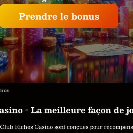
Prendre le bonus
nus
asino - La meilleure façon de 
 Club Riches Casino sont conçues pour récompenser 