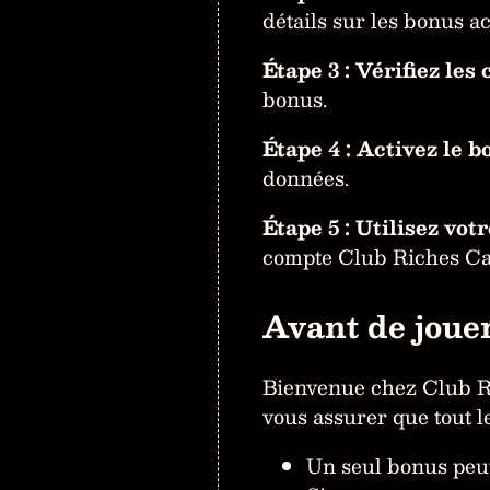
détails sur les bonus act
Étape 3 : Vérifiez les 
bonus.
Étape 4 : Activez le 
données.
Étape 5 : Utilisez vot
compte Club Riches Cas
Avant de joue
Bienvenue chez Club Ri
vous assurer que tout 
Un seul bonus peut ê