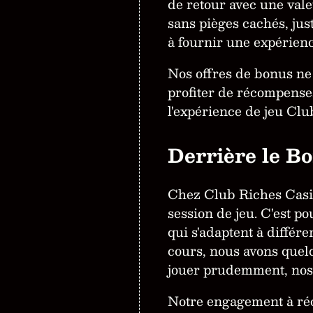
de retour avec une vale
sans pièges cachés, ju
à fournir une expérienc
Nos offres de bonus ne
profiter de récompenses
l'expérience de jeu Clu
Derrière le B
Chez Club Riches Casin
session de jeu. C'est p
qui s'adaptent à différ
cours, nous avons quel
jouer prudemment, nos 
Notre engagement à réc