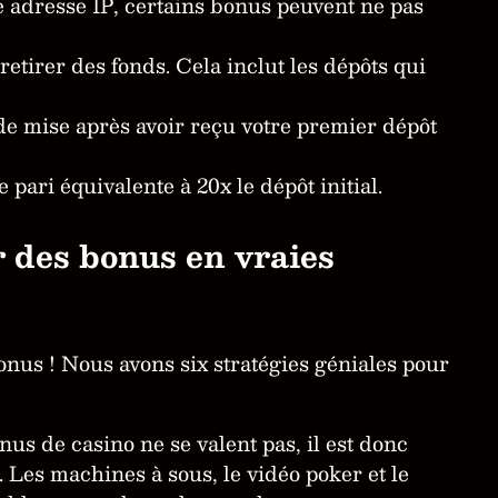
e adresse IP, certains bonus peuvent ne pas
retirer des fonds. Cela inclut les dépôts qui
 de mise après avoir reçu votre premier dépôt
pari équivalente à 20x le dépôt initial.
 des bonus en vraies
onus ! Nous avons six stratégies géniales pour
nus de casino ne se valent pas, il est donc
 Les machines à sous, le vidéo poker et le