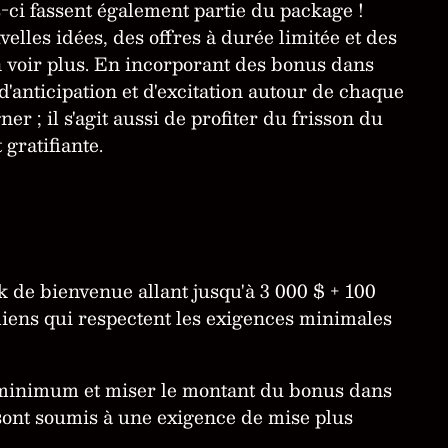
-ci fassent également partie du package !
elles idées, des offres à durée limitée et des
n voir plus. En incorporant des bonus dans
'anticipation et d'excitation autour de chaque
r ; il s'agit aussi de profiter du frisson du
gratifiante.
 de bienvenue allant jusqu'à 3 000 $ + 100
adiens qui respectent les exigences minimales
ôt minimum et miser le montant du bonus dans
s sont soumis à une exigence de mise plus