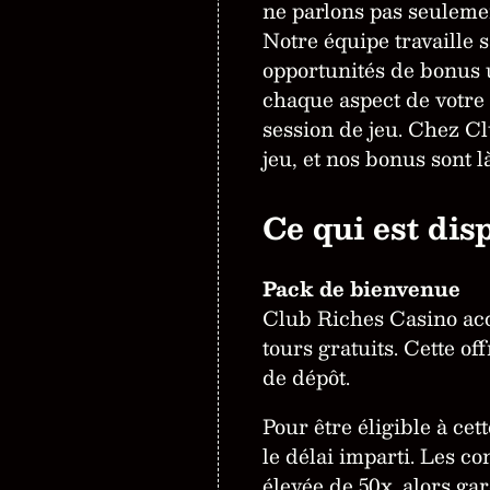
ne parlons pas seulemen
Notre équipe travaille 
opportunités de bonus 
chaque aspect de votre 
session de jeu. Chez Clu
jeu, et nos bonus sont l
Ce qui est dis
Pack de bienvenue
Club Riches Casino acc
tours gratuits. Cette o
de dépôt.
Pour être éligible à ce
le délai imparti. Les c
élevée de 50x, alors gar