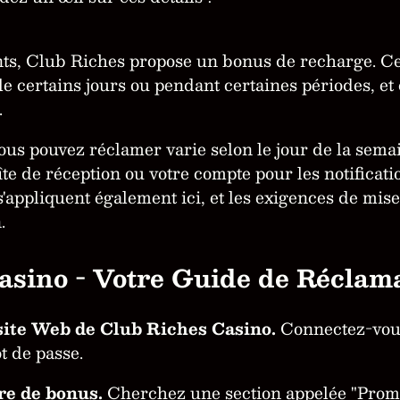
nts, Club Riches propose un bonus de recharge. Cett
e certains jours ou pendant certaines périodes, e
.
us pouvez réclamer varie selon le jour de la semai
te de réception ou votre compte pour les notificati
appliquent également ici, et les exigences de mis
.
asino - Votre Guide de Réclam
e site Web de Club Riches Casino.
Connectez-vous
ot de passe.
fre de bonus.
Cherchez une section appelée "Promo